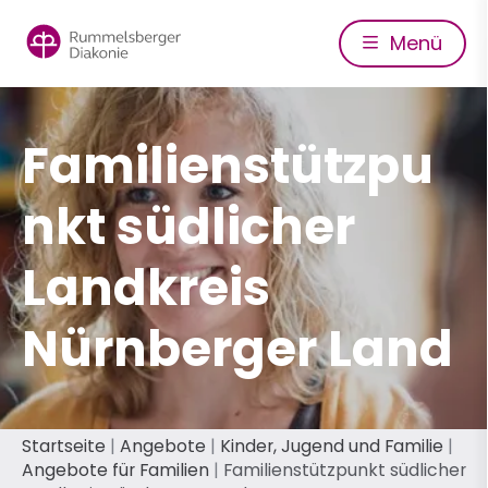
Direkt
zum
Menü
Inhalt
Familienstützpu
nkt südlicher
Landkreis
Nürnberger Land
Pfadnavigation
Startseite
Angebote
Kinder, Jugend und Familie
Angebote für Familien
Familienstützpunkt südlicher