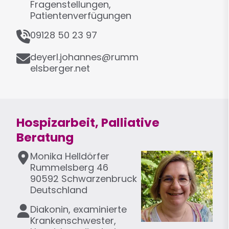
o
Fragenstellungen,
n
Patientenverfügungen
T
09128 50 23 97
e
E
l
deyerl.johannes@rumm
-
e
elsberger.net
M
f
a
o
i
n
l
Hospizarbeit, Palliative
Beratung
A
Monika
Helldörfer
d
Rummelsberg 46
r
90592
Schwarzenbruck
e
Deutschland
s
F
Diakonin, examinierte
s
u
Krankenschwester,
e