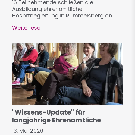
16 Teilnehmende schließen die
Ausbildung ehrenamtliche
Hospizbegleitung in Rummelsberg ab
Weiterlesen
über
Ganz
neue
Sichtweisen
zum
Leben
gewonnen
"Wissens-Update" für
langjährige Ehrenamtliche
13. Mai 2026