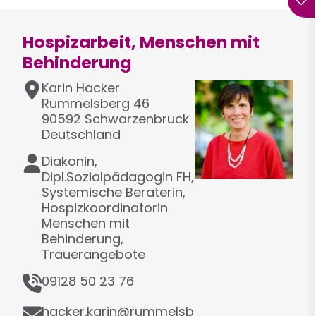
Hospizarbeit, Menschen mit
Behinderung
A
Karin
Hacker
d
Rummelsberg 46
r
90592
Schwarzenbruck
e
Deutschland
s
F
Diakonin,
s
u
Dipl.Sozialpädagogin FH,
e
n
Systemische Beraterin,
k
Hospizkoordinatorin
t
Menschen mit
i
Behinderung,
o
Trauerangebote
n
T
09128 50 23 76
e
E
l
hacker.karin@rummelsb