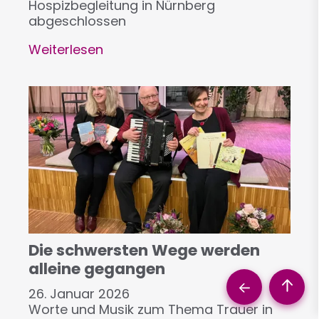
Hospizbegleitung in Nürnberg
abgeschlossen
Weiterlesen
über
Meine
Unsicherheit
hat
sich
in
Zuversicht
verwandelt
Die schwersten Wege werden
alleine gegangen
26. Januar 2026
Worte und Musik zum Thema Trauer in