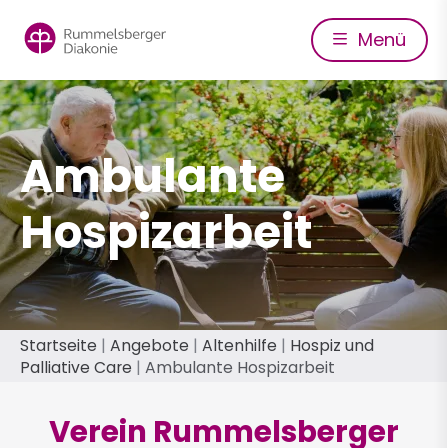
Direkt
zum
Menü
Inhalt
Ambulante
Hospizarbeit
Pfadnavigation
Startseite
Angebote
Altenhilfe
Hospiz und
Palliative Care
Ambulante Hospizarbeit
Verein Rummelsberger