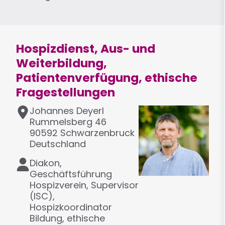
M
f
a
o
i
n
l
Hospizdienst, Aus- und
Weiterbildung,
Patientenverfügung, ethische
Fragestellungen
A
Johannes
Deyerl
d
Rummelsberg 46
r
90592
Schwarzenbruck
e
Deutschland
s
F
Diakon,
s
u
Geschäftsführung
e
n
Hospizverein, Supervisor
k
(ISC),
t
Hospizkoordinator
i
Bildung, ethische