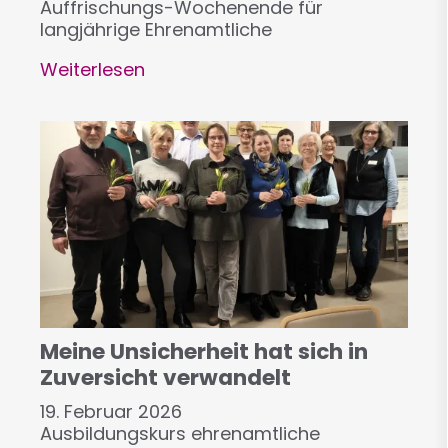
Auffrischungs-Wochenende für
langjährige Ehrenamtliche
Weiterlesen
über
"Wissens-
Update"
für
langjährige
Ehrenamtliche
Meine Unsicherheit hat sich in
Zuversicht verwandelt
19. Februar 2026
Ausbildungskurs ehrenamtliche