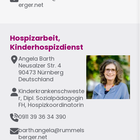
-
e
erger.net
M
f
a
o
i
n
l
Hospizarbeit,
Kinderhospizdienst
A
Angela
Barth
d
Neusalzer Str. 4
r
90473
Nürnberg
e
Deutschland
s
F
Kinderkrankenschweste
s
u
r, Dipl. Sozialpädagogin
e
n
FH, Hospizkoordinatorin
k
T
0911 39 36 34 390
t
e
i
E
l
barth.angela@rummels
o
-
e
berger.net
n