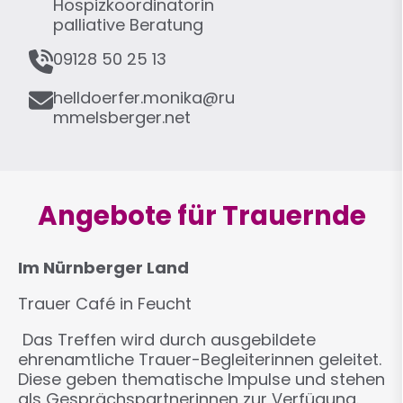
n
Hospizkoordinatorin
k
palliative Beratung
t
T
09128 50 25 13
i
e
o
E
l
helldoerfer.monika@ru
n
-
e
mmelsberger.net
M
f
a
o
i
n
l
Angebote für Trauernde
Im Nürnberger Land
Trauer Café in Feucht
Das Treffen wird durch ausgebildete
ehrenamtliche Trauer-Begleiterinnen geleitet.
Diese geben thematische Impulse und stehen
als Gesprächspartnerinnen zur Verfügung.