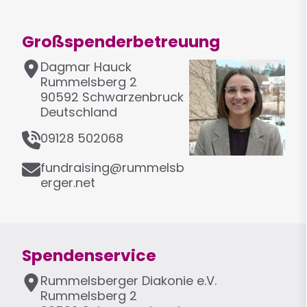
Großspenderbetreuung
A
Dagmar
Hauck
d
Rummelsberg 2
r
90592
Schwarzenbruck
e
Deutschland
s
T
09128 502068
s
e
e
E
l
fundraising@rummelsb
-
e
erger.net
M
f
a
o
i
n
l
Spendenservice
A
Rummelsberger Diakonie e.V.
d
Rummelsberg 2