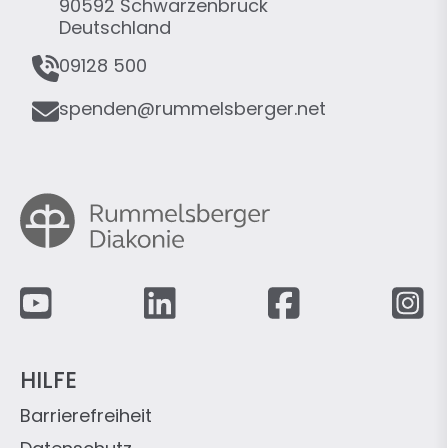
r
90592
Schwarzenbruck
e
Deutschland
s
T
09128 500
s
e
e
E
l
spenden@rummelsberger.net
-
e
M
f
a
o
i
n
l
Fußzeile
HILFE
Barrierefreiheit