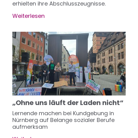
erhielten ihre Abschlusszeugnisse.
Weiterlesen
über
Abschiedsfeier
&
Urkundenverleihung:
Ein
besonderer
Meilenstein
in
der
Pflegeausbildung
„Ohne uns läuft der Laden nicht“
Lernende machen bei Kundgebung in
Nürnberg auf Belange sozialer Berufe
aufmerksam