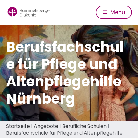
Direkt
zum
Menü
Inhalt
Berufsfachschul
e für Pflege und
Altenpflegehilfe
Nürnberg
Pfadnavigation
Startseite
Angebote
Berufliche Schulen
Berufsfachschule für Pflege und Altenpflegehilfe