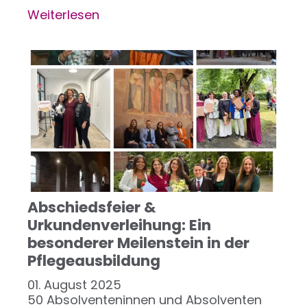
Weiterlesen
über
Herzlich
willkommen
an
unserer
Pflegeschule!
Abschiedsfeier &
Urkundenverleihung: Ein
besonderer Meilenstein in der
Pflegeausbildung
01. August 2025
50 Absolventeninnen und Absolventen