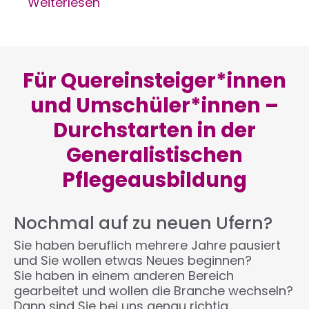
Weiterlesen
über
„Ohne
uns
läuft
der
Für Quereinsteiger*innen
Laden
nicht“
und Umschüler*innen –
Durchstarten in der
Generalistischen
Pflegeausbildung
Nochmal auf zu neuen Ufern?
Sie haben beruflich mehrere Jahre pausiert
und Sie wollen etwas Neues beginnen?
Sie haben in einem anderen Bereich
gearbeitet und wollen die Branche wechseln?
Dann sind Sie bei uns genau richtig.