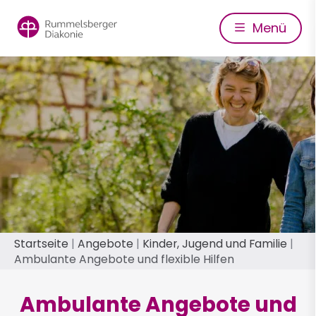
Direkt
zum
Menü
Inhalt
Pfadnavigation
Startseite
Angebote
Kinder, Jugend und Familie
Ambulante Angebote und flexible Hilfen
Ambulante Angebote und