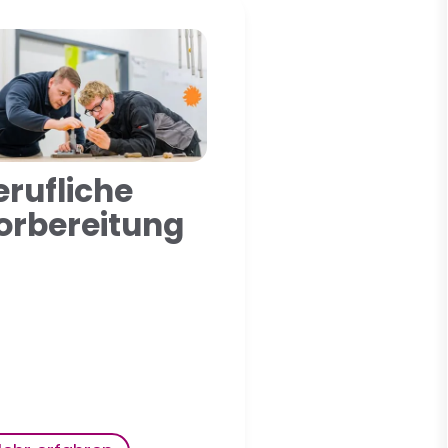
erufliche
orbereitung