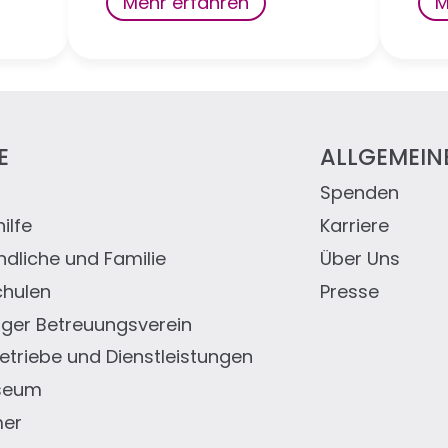
Mehr erfahren
M
E
ALLGEMEIN
Spenden
eile
ilfe
Karriere
ndliche und Familie
Über Uns
chulen
Presse
er Betreuungsverein
triebe und Dienstleistungen
seum
mer