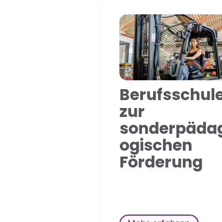
Berufsschul
zur
sonderpäda
ogischen
Förderung