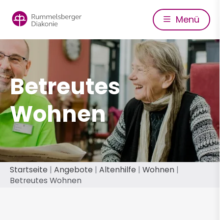
Direkt
zum
Menü
Inhalt
Betreutes
Wohnen
Pfadnavigation
Startseite
Angebote
Altenhilfe
Wohnen
Betreutes Wohnen