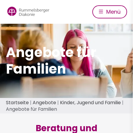
Direkt
zum
Menü
Inhalt
Angebote für
Familien
Pfadnavigation
Startseite
Angebote
Kinder, Jugend und Familie
Angebote für Familien
Beratung und