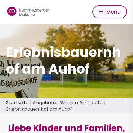
Direkt
zum
Menü
Inhalt
Erlebnisbauernh
of am Auhof
Pfadnavigation
Startseite
Angebote
Weitere Angebote
Erlebnisbauernhof am Auhof
Liebe Kinder und Familien,