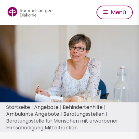
Direkt
zum
Menü
Inhalt
Pfadnavigation
Startseite
Angebote
Behindertenhilfe
Ambulante Angebote
Beratungsstellen
Beratungsstelle für Menschen mit erworbener
Hirnschädigung Mittelfranken