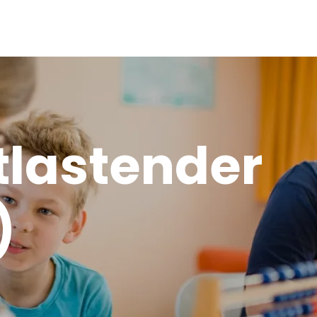
tlastender
)