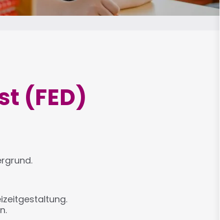
st (FED)
ergrund.
izeitgestaltung.
en.