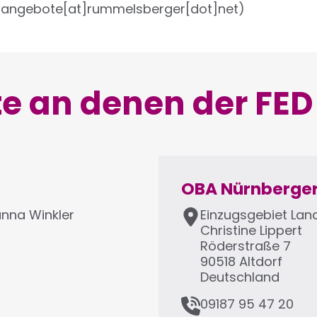
-angebote[at]rummelsberger[dot]net)
e an denen der FE
OBA Nürnberger
A
anna Winkler
Einzugsgebiet Lan
d
Christine
Lippert
r
Röderstraße 7
e
90518
Altdorf
s
Deutschland
s
T
09187 95 47 20
e