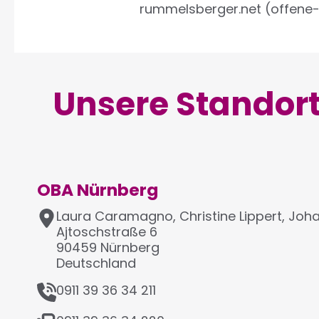
rummelsberger.net
(offene
Unsere Standort
OBA Nürnberg
A
Laura Caramagno,
Christine Lippert, Joh
d
Ajtoschstraße 6
r
90459
Nürnberg
e
Deutschland
s
T
0911 39 36 34 211
s
e
e