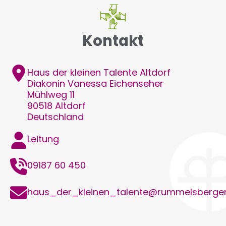
Kontakt
Adresse
Haus der kleinen Talente Altdorf
Diakonin Vanessa
Eichenseher
Mühlweg 11
90518
Altdorf
Deutschland
Funktion
Leitung
Telefon
09187 60 450
E-
haus_der_kleinen_talente@rummelsberger
Mail