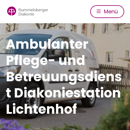
Direkt
zum
Menü
Inhalt
Ambulanter
Pflege- und
Betreuungsdiens
t Diakoniestation
Lichtenhof