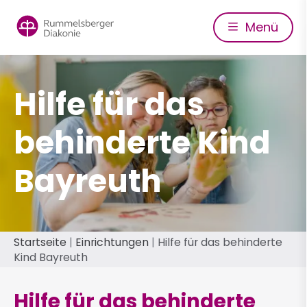
Direkt
zum
Menü
Inhalt
Hilfe für das
behinderte Kind
Bayreuth
Pfadnavigation
Startseite
Einrichtungen
Hilfe für das behinderte
Kind Bayreuth
Hilfe für das behinderte