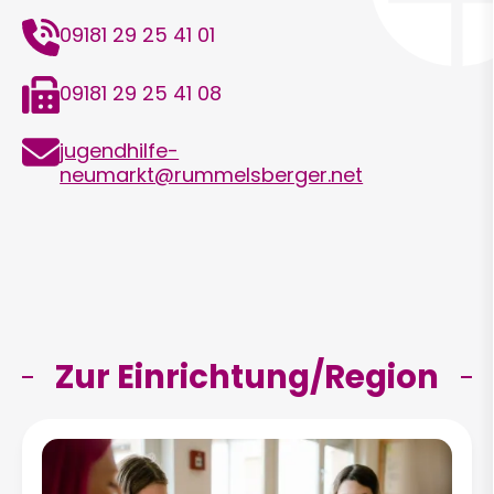
Telefon
09181 29 25 41 01
Telefax
09181 29 25 41 08
E-
jugendhilfe-
Mail
neumarkt@rummelsberger.net
Zur Einrichtung/Region