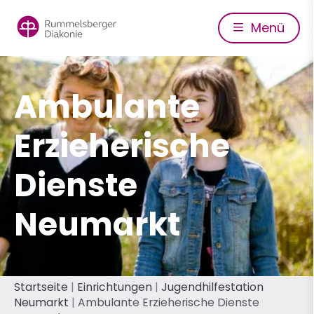
Direkt
zum
Menü
Inhalt
Ambulante
Erzieherische
Dienste
Neumarkt
Pfadnavigation
Startseite
Einrichtungen
Jugendhilfestation
Neumarkt
Ambulante Erzieherische Dienste