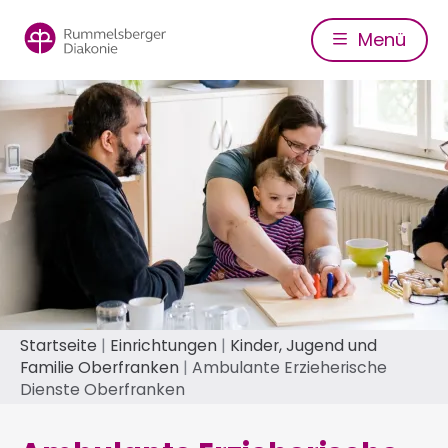
Direkt
zum
Menü
Inhalt
Pfadnavigation
Startseite
Einrichtungen
Kinder, Jugend und
Familie Oberfranken
Ambulante Erzieherische
Dienste Oberfranken