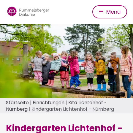
Direkt
zum
Menü
Inhalt
Pfadnavigation
Startseite
Einrichtungen
Kita Lichtenhof -
Nürnberg
Kindergarten Lichtenhof - Nürnberg
Kindergarten Lichtenhof -