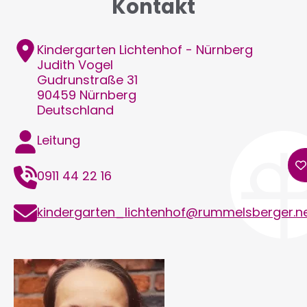
Kontakt
Adresse
Kindergarten Lichtenhof - Nürnberg
Judith
Vogel
Gudrunstraße 31
90459
Nürnberg
Deutschland
Funktion
Leitung
Telefon
0911 44 22 16
E-
kindergarten_lichtenhof@rummelsberger.n
Mail