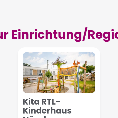
ur Einrichtung/Regi
Kita RTL-
Kinderhaus