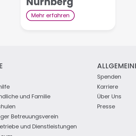
Nürnberg
Mehr erfahren
E
ALLGEMEIN
Spenden
eile
ilfe
Karriere
ndliche und Familie
Über Uns
chulen
Presse
er Betreuungsverein
triebe und Dienstleistungen