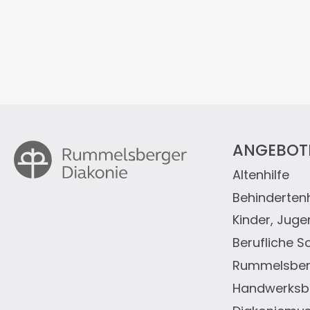
ANGEBOT
Altenhilfe
Fußz
Behindertenh
Kinder, Juge
Berufliche S
Rummelsberg
Handwerksbe