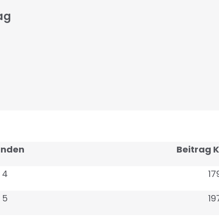
tag
tunden
Beitrag 
 4
17
 5
19