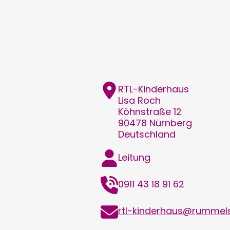
Adresse
RTL-Kinderhaus
Lisa
Roch
Köhnstraße 12
90478
Nürnberg
Deutschland
Funktion
Leitung
Telefon
0911 43 18 91 62
E-
rtl-kinderhaus@rummels
Mail