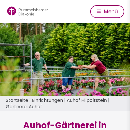
Direkt
zum
Menü
Inhalt
Pfadnavigation
Startseite
Einrichtungen
Auhof Hilpoltstein
Gärtnerei Auhof
Auhof-Gärtnerei in