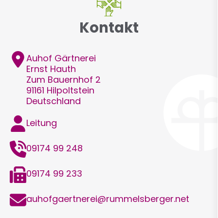
Kontakt
Adresse
Auhof Gärtnerei
Ernst
Hauth
Zum Bauernhof 2
91161
Hilpoltstein
Deutschland
Funktion
Leitung
Telefon
09174 99 248
Telefax
09174 99 233
E-
auhofgaertnerei@rummelsberger.net
Mail