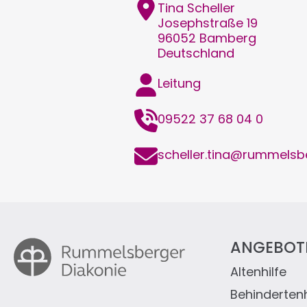
Adresse
Tina
Scheller
Josephstraße 19
96052
Bamberg
Deutschland
Funktion
Leitung
Telefon
09522 37 68 04 0
E-
scheller.tina@rummelsb
Mail
ANGEBOT
Altenhilfe
Fußz
Behindertenh