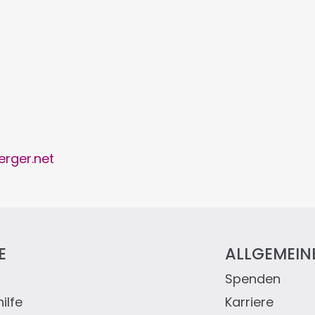
erger.net
E
ALLGEMEIN
Spenden
eile
ilfe
Karriere