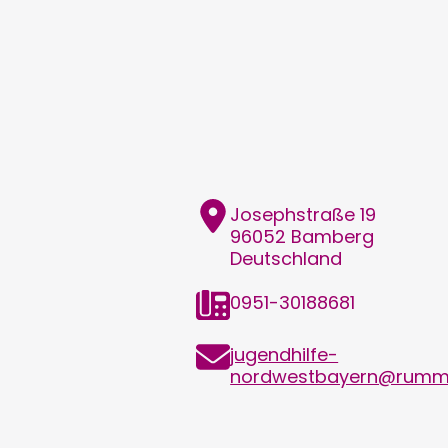
Adresse
Josephstraße 19
96052
Bamberg
Deutschland
Festnetz
0951-30188681
E-
jugendhilfe-
Mail
nordwestbayern@rumme