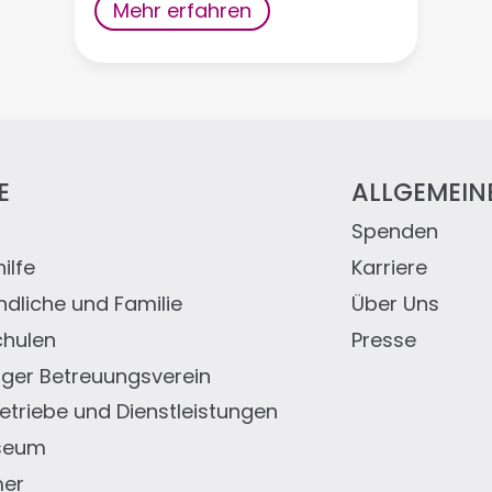
Mehr erfahren
E
ALLGEMEIN
Spenden
eile
ilfe
Karriere
ndliche und Familie
Über Uns
chulen
Presse
er Betreuungsverein
triebe und Dienstleistungen
seum
mer