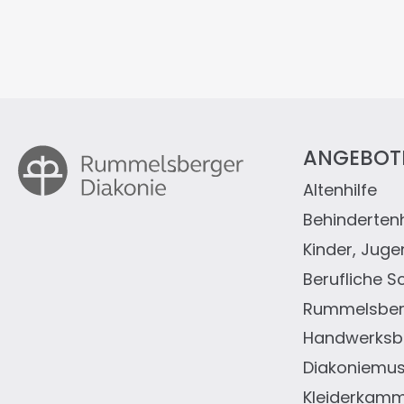
ANGEBOT
Altenhilfe
Fußz
Behindertenh
Kinder, Juge
Berufliche S
Rummelsberg
Handwerksbe
Diakoniemu
Kleiderkam