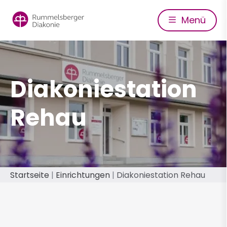
Direkt
zum
Menü
Inhalt
Diakoniestation
Rehau
Pfadnavigation
Startseite
Einrichtungen
Diakoniestation Rehau