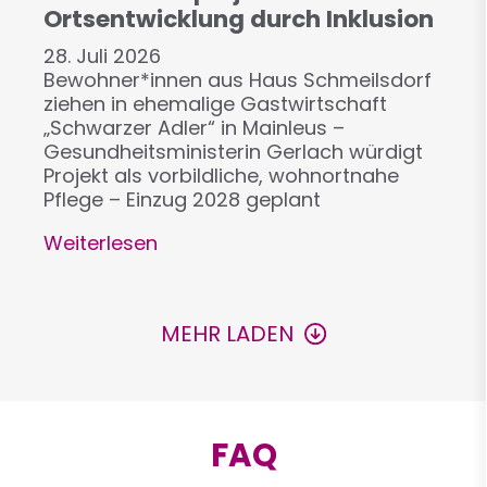
Ortsentwicklung durch Inklusion
28. Juli 2026
Bewohner*innen aus Haus Schmeilsdorf
ziehen in ehemalige Gastwirtschaft
„Schwarzer Adler“ in Mainleus –
Gesundheitsministerin Gerlach würdigt
Projekt als vorbildliche, wohnortnahe
Pflege – Einzug 2028 geplant
Weiterlesen
über
Neues
Wohnprojekt
in
Seitennummerierung
MEHR LADEN
Mainleus:
Ortsentwicklung
durch
Inklusion
FAQ