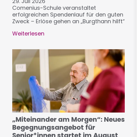
29. Juli 2026
Comenius-Schule veranstaltet
erfolgreichen Spendenlauf für den guten
Zweck – Erlöse gehen an „Burgthann hilft“
Weiterlesen
über
Schüler*innen
sammeln
Kilometer
und
Spenden
„Miteinander am Morgen“: Neues
Begegnungsangebot für
Senior*innen startet im August