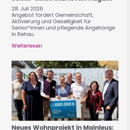
28. Juli 2026
Angebot fördert Gemeinschaft,
Aktivierung und Geselligkeit für
Senior*innen und pflegende Angehörige
in Rehau
Weiterlesen
über
„Miteinander
am
Morgen“:
Neues
Begegnungsangebot
für
Senior*innen
startet
im
August
Neues Wohnprojekt in Mainleus: