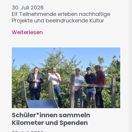
30. Juli 2026
Elf Teilnehmende erleben nachhaltige
Projekte und beeindruckende Kultur
Weiterlesen
über
Wie
die
Rummelsberger
Diakonie
in
Tansania
wirkt
Schüler*innen sammeln
Kilometer und Spenden