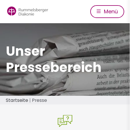
Direkt
zum
Menü
Inhalt
Unser
Pressebereich
Pfadnavigation
Startseite
Presse